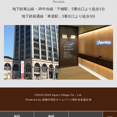
Access
地下鉄東山線・JR中央線「千種駅」
5番出口より徒歩1分
地下鉄桜通線「車道駅」
3番出口より徒歩3分
©2010-2026 Agent Village Co., Ltd.
Powered by
保険代理店ホームページ制作
@
名案企画
無料
無料