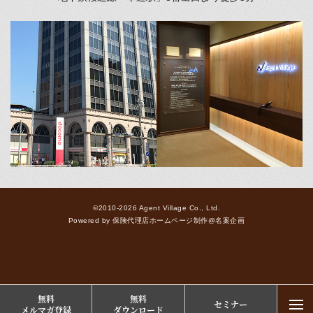
©2010-2026 Agent Village Co., Ltd.
Powered by
保険代理店ホームページ制作
@
名案企画
無料
無料
セミナー
togg
メルマガ登録
ダウンロード