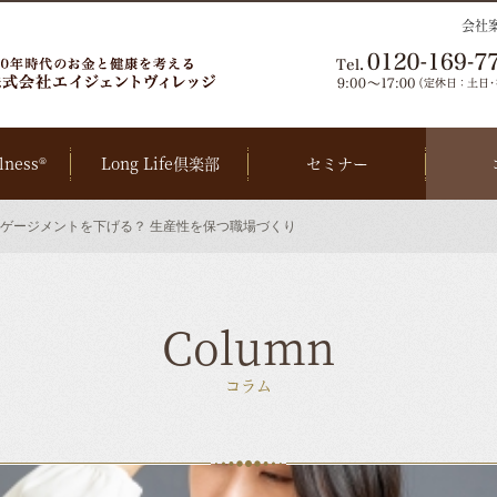
会社
lness®
Long Life倶楽部
セミナー
ゲージメントを下げる？ 生産性を保つ職場づくり
Column
コラム