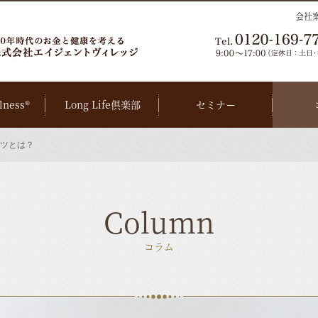
会社
lness®
Long Life倶楽部
セミナー
ツとは？
Column
コラム