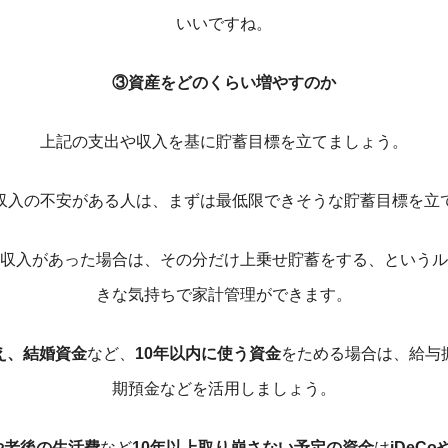
いいですね。
③資産をどのくらい増やすのか
上記の支出や収入を基に貯蓄目標を立てましょう。
収入の不安がある人は、まずは最低限できそうな貯蓄目標を立
収入があった場合は、その分だけ上乗せ貯蓄をする、というル
きな気持ちで家計管理ができます。
え、結婚資金
など、
10年以内に使う資金
をためる場合は、給与
期預金などを活用しましょう。
や老後の生活費
など
10年以上取り崩さない予定の資金
は
iDeC