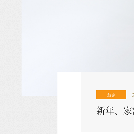
お金
新年、家