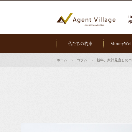
私たちの約束
MoneyWel
ホーム
コラム
新年、家計見直しのコ