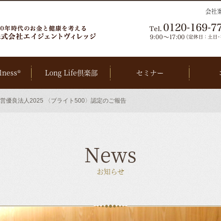
会社
lness®
Long Life倶楽部
セミナー
優良法人2025 〈ブライト500〉認定のご報告
News
お知らせ