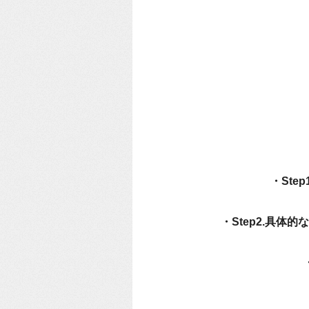
・St
・Step2.具