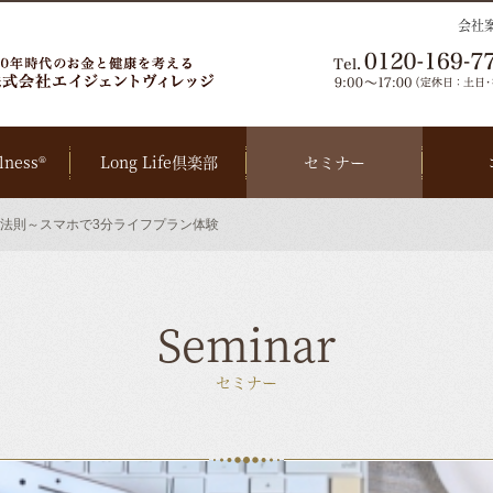
会社
lness®
Long Life倶楽部
セミナー
法則～スマホで3分ライフプラン体験
Seminar
セミナー