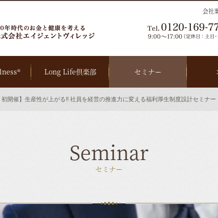
会社
lness®
Long Life倶楽部
セミナー
 初開催】生産性が上がる!! 社員を経営の推進力に変える福利厚生制度設計セミナー
Seminar
セミナー