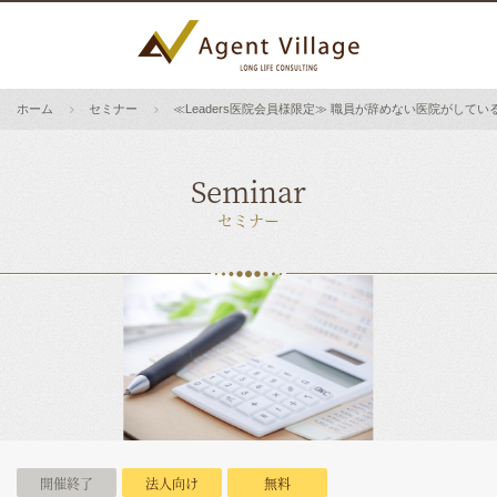
ホーム
セミナー
≪Leaders医院会員様限定≫ 職員が辞めない医院がして
Seminar
セミナー
開催終了
法人向け
無料