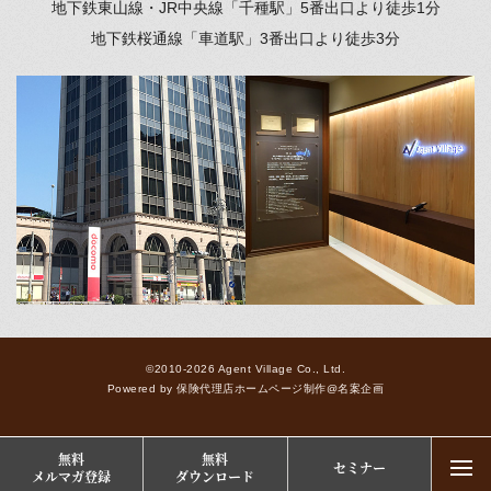
地下鉄東山線・JR中央線「千種駅」
5番出口より徒歩1分
地下鉄桜通線「車道駅」
3番出口より徒歩3分
©2010-2026 Agent Village Co., Ltd.
Powered by
保険代理店ホームページ制作
@
名案企画
無料
無料
セミナー
togg
メルマガ登録
ダウンロード
navi