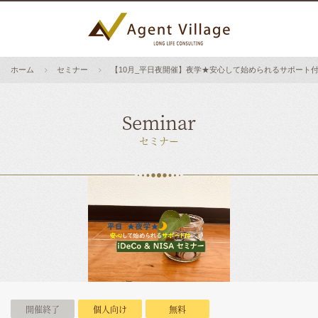
ホーム
セミナー
【10月_平日夜開催】夜学★安心して始められるサポート付！i
Seminar
セミナー
開催終了
個人向け
無料