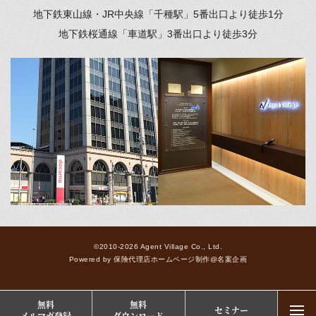
地下鉄東山線・JR中央線「千種駅」
5番出口より徒歩1分
地下鉄桜通線「車道駅」
3番出口より徒歩3分
©2010-2026 Agent Village Co., Ltd.
Powered by
保険代理店ホームページ制作
@
名案企画
無料
無料
セミナー
togg
メルマガ登録
ダウンロード