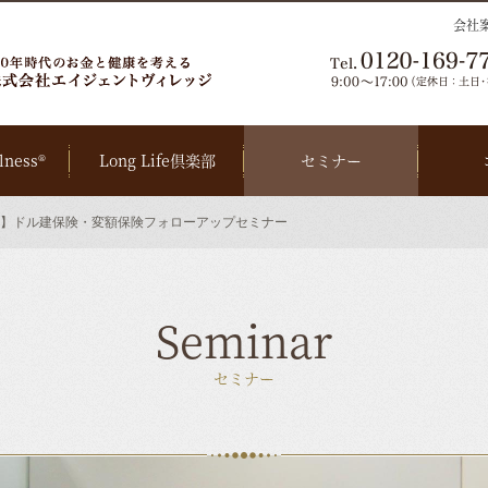
会社
lness®
Long Life倶楽部
セミナー
】ドル建保険・変額保険フォローアップセミナー
Seminar
セミナー