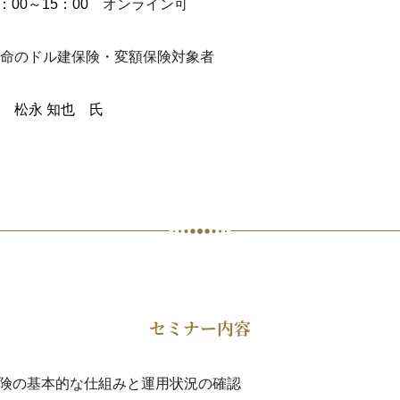
4：00～15：00
オンライン可
命のドル建保険・変額保険対象者
命
松永 知也 氏
セミナー内容
険の基本的な仕組みと運用状況の確認