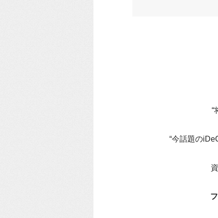
“今話題のi
資
フ