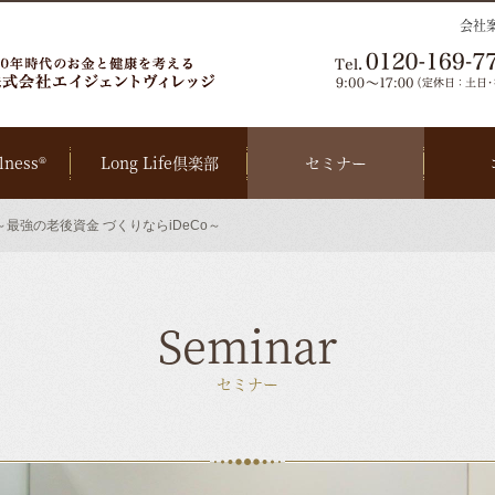
会社
lness®
Long Life倶楽部
セミナー
最強の老後資金 づくりならiDeCo～
Seminar
セミナー