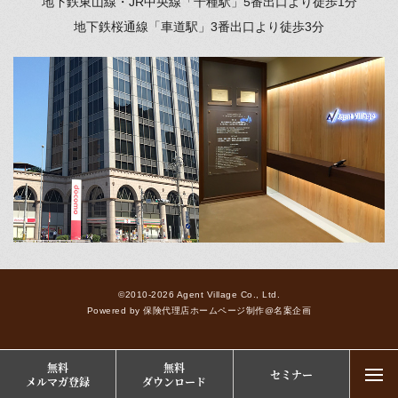
地下鉄東山線・JR中央線「千種駅」
5番出口より徒歩1分
地下鉄桜通線「車道駅」
3番出口より徒歩3分
©2010-2026 Agent Village Co., Ltd.
Powered by
保険代理店ホームページ制作
@
名案企画
無料
無料
セミナー
togg
メルマガ登録
ダウンロード
navi