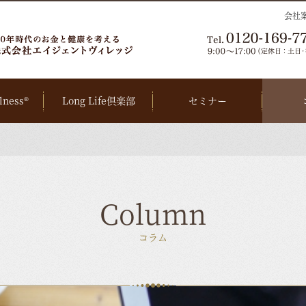
会社
lness®
Long Life倶楽部
セミナー
Column
コラム