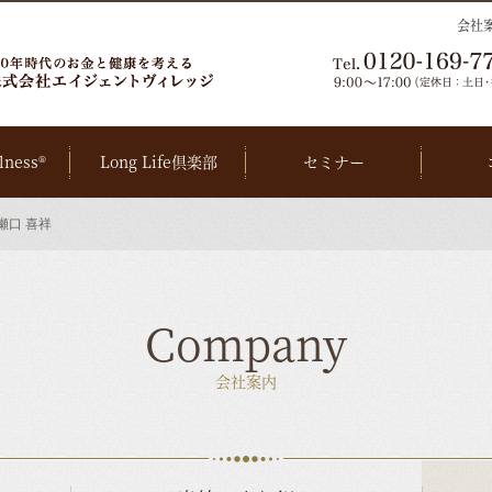
会社
lness®
Long Life倶楽部
セミナー
瀬口 喜祥
Company
会社案内