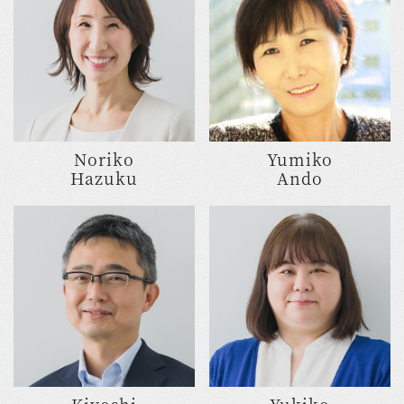
Noriko
Yumiko
Hazuku
Ando
Kiyoshi
Yukiko