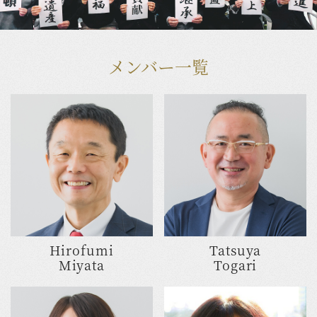
メンバー一覧
Hirofumi
Tatsuya
Miyata
Togari