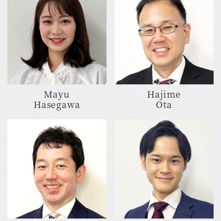
Mayu
Hajime
Hasegawa
Ota