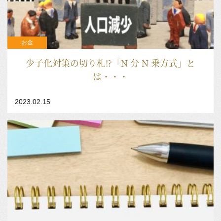
お金
少子化対策の切り札⁉「N 分 N 乗方式」と
は・・・
2023.02.15