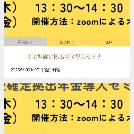
開催終了
法人向け
無料
企業型確定拠出年金導入セミナー
2025年 09月05日(金) 開催