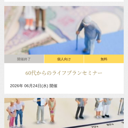
開催終了
個人向け
無料
60代からのライフプランセミナー
2026年 06月24日(水) 開催