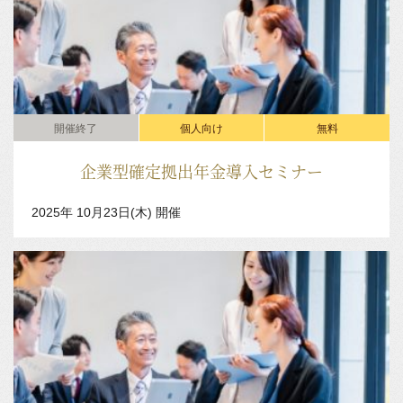
開催終了
個人向け
無料
企業型確定拠出年金導入セミナー
2025年 10月23日(木) 開催