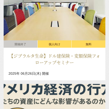
開催終了
個人向け
無料
【ジブラルタ生命】ドル建保険・変額保険フォ
ローアップセミナー
2025年 06月26日(木) 開催