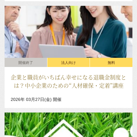
開催終了
法人向け
無料
企業と職員がいちばん幸せになる退職金制度と
は？中小企業のための“人材確保・定着”講座
2026年 03月27日(金) 開催