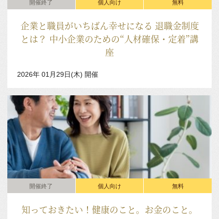
開催終了
個人向け
無料
企業と職員がいちばん幸せになる 退職金制度
とは？ 中小企業のための“人材確保・定着”講
座
2026年 01月29日(木) 開催
開催終了
個人向け
無料
知っておきたい！健康のこと。お金のこと。