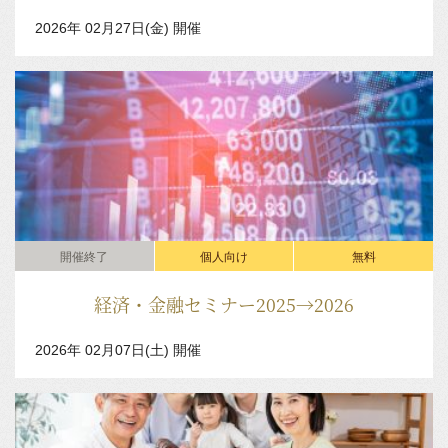
2026年 02月27日(金) 開催
開催終了
個人向け
無料
経済・金融セミナー2025→2026
2026年 02月07日(土) 開催