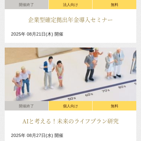
開催終了
法人向け
無料
企業型確定拠出年金導入セミナー
2025年 08月21日(木) 開催
開催終了
個人向け
無料
AIと考える！未来のライフプラン研究
2025年 08月27日(水) 開催