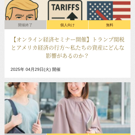
開催終了
個人向け
無料
【オンライン経済セミナー開催】トランプ関税
とアメリカ経済の行方〜私たちの資産にどんな
影響があるのか？
2025年 04月29日(火) 開催