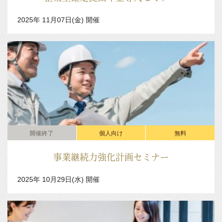
2025年 11月07日(金) 開催
開催終了
個人向け
無料
事業継続力強化計画セミナー
2025年 10月29日(水) 開催