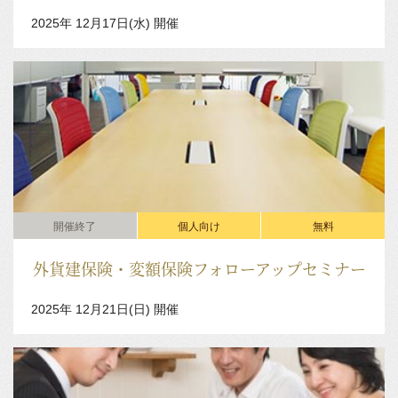
2025年 12月17日(水) 開催
開催終了
個人向け
無料
外貨建保険・変額保険フォローアップセミナー
2025年 12月21日(日) 開催