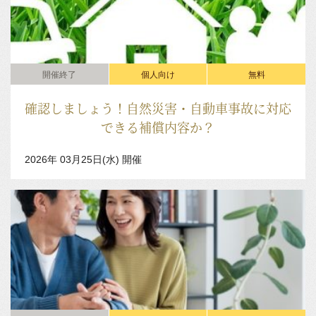
開催終了
個人向け
無料
確認しましょう！自然災害・自動車事故に対応
できる補償内容か？
2026年 03月25日(水) 開催