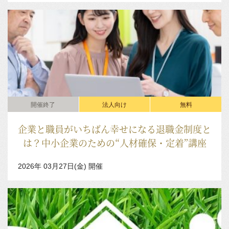
開催終了
法人向け
無料
企業と職員がいちばん幸せになる退職金制度と
は？中小企業のための“人材確保・定着”講座
2026年 03月27日(金) 開催