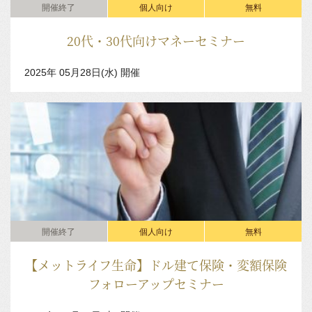
開催終了
個人向け
無料
20代・30代向けマネーセミナー
2025年 05月28日(水) 開催
開催終了
個人向け
無料
【メットライフ生命】ドル建て保険・変額保険
フォローアップセミナー