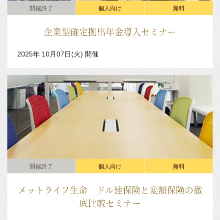
開催終了
個人向け
無料
企業型確定拠出年金導入セミナー
2025年 10月07日(火) 開催
開催終了
個人向け
無料
メットライフ生命 ドル建保険と変額保険の徹
底比較セミナー