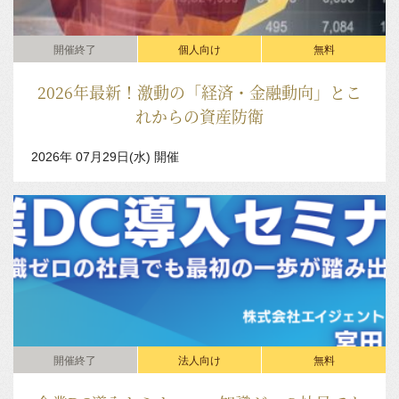
開催終了
個人向け
無料
2026年最新！激動の「経済・金融動向」とこ
れからの資産防衛
2026年 07月29日(水) 開催
開催終了
法人向け
無料