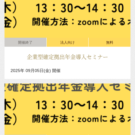
開催終了
法人向け
無料
企業型確定拠出年金導入セミナー
2025年 09月05日(金) 開催