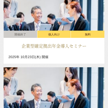
開催終了
個人向け
無料
企業型確定拠出年金導入セミナー
2025年 10月23日(木) 開催