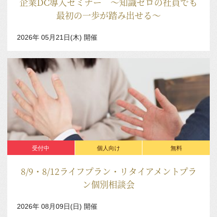
企業DC導入セミナー ～知識ゼロの社員でも
最初の一歩が踏み出せる～
2026年 05月21日(木) 開催
受付中
個人向け
無料
8/9・8/12ライフプラン・リタイアメントプラ
ン個別相談会
2026年 08月09日(日) 開催