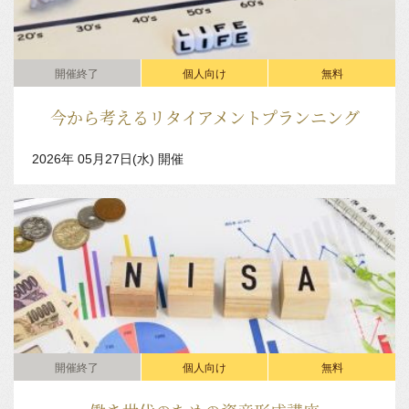
開催終了
個人向け
無料
今から考えるリタイアメントプランニング
2026年 05月27日(水) 開催
開催終了
個人向け
無料