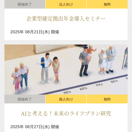
開催終了
法人向け
無料
企業型確定拠出年金導入セミナー
2025年 08月21日(木) 開催
開催終了
個人向け
無料
AIと考える！未来のライフプラン研究
2025年 08月27日(水) 開催